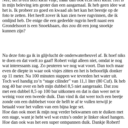
in mijn beleving iets groter dan een aasgarnaal. Ik heb geen idee wat
het is. Ik probeer zo goed en kwaad als het kan het beestje op de
foto te zetten. Het heeft zover ik kan zien twee rugvinnen, die ik
omlijnd heb. De enige die een gedeelde rugvin heeft naast een
Grondelsoort is een Snoekbaars, dus zou dit een jong snoekje
kunnen zijn?
Na deze foto ga ik in glijvlucht de onderwaterheuvel af. Ik hoef niks
te doen en dat voelt zo gaaf! Robert volgt alleen niet, omdat ie nog
wat interessants zag. Zo peuteren we nog wat voort. Dan toch maar
even de diepte in waar ook visjes zitten en het is behoorlijk donker
op 11 meter. Na 100 minuten stappen we tevreden het water uit.
Toch wel handig zo’n “stage cilinder” van 11,1 liter (80 Cuf). Ik heb
nog 40 bar over en heb mijn dubbel 8,5 niet aangeraakt. Dat zou
met een dubbel 8,5 op 100 bar uitkomen en dat is dan weer net te
weinig voor een tweede duik. Dan vind ik dat weer toch een beetje
zonde om een dubbelset voor de helft te af te vullen terwijl je
betaald voor het vullen van een bijna lege set.
Hoe dan ook moet ik mijn nog verder bekwamen om te duiken met
een stage, want je hebt wel wat extra’s onder je linker oksel hangen.
Hoe dan ook was het een super ontspannen duik. Dankje Robert!