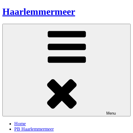
Ga
Haarlemmermeer
naar
de
inhoud
Menu
Home
PB Haarlemmermeer