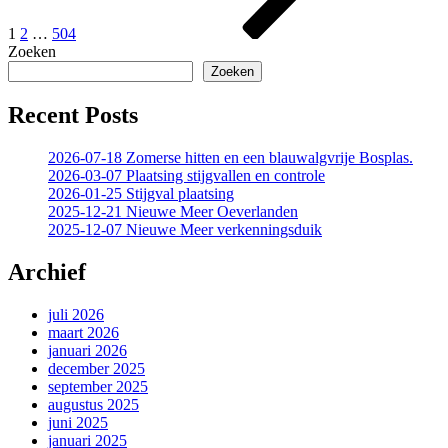
1
2
…
504
Zoeken
Zoeken
Recent Posts
2026-07-18 Zomerse hitten en een blauwalgvrije Bosplas.
2026-03-07 Plaatsing stijgvallen en controle
2026-01-25 Stijgval plaatsing
2025-12-21 Nieuwe Meer Oeverlanden
2025-12-07 Nieuwe Meer verkenningsduik
Archief
juli 2026
maart 2026
januari 2026
december 2025
september 2025
augustus 2025
juni 2025
januari 2025