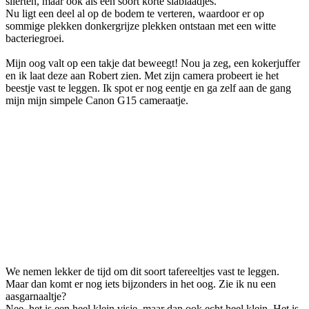
slierten, maar ook als een soort korte slablaadjes.
Nu ligt een deel al op de bodem te verteren, waardoor er op
sommige plekken donkergrijze plekken ontstaan met een witte
bacteriegroei.
Mijn oog valt op een takje dat beweegt! Nou ja zeg, een kokerjuffer
en ik laat deze aan Robert zien. Met zijn camera probeert ie het
beestje vast te leggen. Ik spot er nog eentje en ga zelf aan de gang
mijn mijn simpele Canon G15 cameraatje.
We nemen lekker de tijd om dit soort tafereeltjes vast te leggen.
Maar dan komt er nog iets bijzonders in het oog. Zie ik nu een
aasgarnaaltje?
Nee, het is een heel klein visje, maar dan ook echt heel klein. Het is