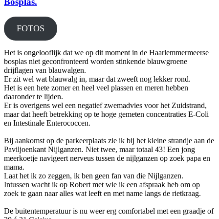
Bosplas.
FOTOS
Het is ongelooflijk dat we op dit moment in de Haarlemmermeerse
bosplas niet geconfronteerd worden stinkende blauwgroene
drijflagen van blauwalgen.
Er zit wel wat blauwalg in, maar dat zweeft nog lekker rond.
Het is een hete zomer en heel veel plassen en meren hebben
daaronder te lijden.
Er is overigens wel een negatief zwemadvies voor het Zuidstrand,
maar dat heeft betrekking op te hoge gemeten concentraties E-Coli
en Intestinale Enterococcen.
Bij aankomst op de parkeerplaats zie ik bij het kleine strandje aan de
Paviljoenkant Nijlganzen. Niet twee, maar totaal 43! Een jong
meerkoetje navigeert nerveus tussen de nijlganzen op zoek papa en
mama.
Laat het ik zo zeggen, ik ben geen fan van die Nijlganzen.
Intussen wacht ik op Robert met wie ik een afspraak heb om op
zoek te gaan naar alles wat leeft en met name langs de rietkraag.
De buitentemperatuur is nu weer erg comfortabel met een graadje of