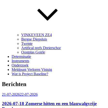
VINKEVEEN ZE4
Bergse Diepsluis
Twente
Artifical reefs Dreierschor
Oostplas Goirle
Determinatie
Instruments
Onderzoek
Meldpunt Verloren Vistuig
Wat is Project Baseline?
Berichten
Geplaatst
21-07-2026
22-07-2026
op
2026-07-18 Zomerse hitten en een blauwalgvrije