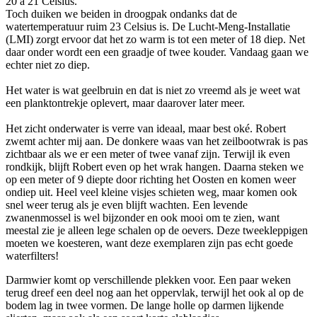
20 á 21 Celsius.
Toch duiken we beiden in droogpak ondanks dat de
watertemperatuur ruim 23 Celsius is. De Lucht-Meng-Installatie
(LMI) zorgt ervoor dat het zo warm is tot een meter of 18 diep. Net
daar onder wordt een een graadje of twee kouder. Vandaag gaan we
echter niet zo diep.
Het water is wat geelbruin en dat is niet zo vreemd als je weet wat
een planktontrekje oplevert, maar daarover later meer.
Het zicht onderwater is verre van ideaal, maar best oké. Robert
zwemt achter mij aan. De donkere waas van het zeilbootwrak is pas
zichtbaar als we er een meter of twee vanaf zijn. Terwijl ik even
rondkijk, blijft Robert even op het wrak hangen. Daarna steken we
op een meter of 9 diepte door richting het Oosten en komen weer
ondiep uit. Heel veel kleine visjes schieten weg, maar komen ook
snel weer terug als je even blijft wachten. Een levende
zwanenmossel is wel bijzonder en ook mooi om te zien, want
meestal zie je alleen lege schalen op de oevers. Deze tweekleppigen
moeten we koesteren, want deze exemplaren zijn pas echt goede
waterfilters!
Darmwier komt op verschillende plekken voor. Een paar weken
terug dreef een deel nog aan het oppervlak, terwijl het ook al op de
bodem lag in twee vormen. De lange holle op darmen lijkende