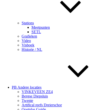
Stations
Meetpunten
SETL
Grafieken
Video
Visboek
Historie / NL
PB Andere locaties
VINKEVEEN ZE4
Bergse Diepsluis
Twente
Artifical reefs Dreierschor
Oostplas Goirle