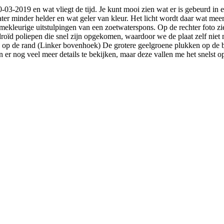
-03-2019 en wat vliegt de tijd. Je kunt mooi zien wat er is gebeurd in 
er minder helder en wat geler van kleur. Het licht wordt daar wat meer v
mekleurige uitstulpingen van een zoetwaterspons. Op de rechter foto zie 
droïd poliepen die snel zijn opgekomen, waardoor we de plaat zelf nie
ien op de rand (Linker bovenhoek) De grotere geelgroene plukken op de b
er nog veel meer details te bekijken, maar deze vallen me het snelst o