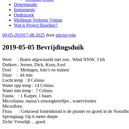
Determinatie
Instruments
Onderzoek
Meldpunt Verloren Vistuig
Wat is Project Baseline?
Geplaatst
09-05-2019
17-08-2025
door
microcystis
op
2019-05-05 Bevrijdingsduik
Weer : Buien afgewisseld met zon , Wind NNW, 3 bft
Duikers : Jeroen, Dick, Koos,Axel
Doel : Metingen, foto’s en trainen
Duur : 44 min
Lucht temp : 8 Celsius
Water opp temp : 14 Celsius
Water min temp : 7 Celsius
Fauna : 1 Karper, 1 baars
Microfauna: massa’s eenoogkreeftjes , watervlooien
Microflora:
Flora : Gekroesd fonteinkruid is de pionier en groeit in de Noordh
Spronglaag: Op 6 meter diepte
Zicht: Vreselijk….goed.