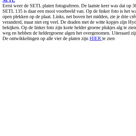
SETL
Eerst weer de SETL platen fotograferen. De laatste keer was dat op 30
SETL 135 is daar een mooi voorbeeld van. Op de linker foto is het wat
open plekken op de plaat. Links, net boven het midden, zie je drie crê
veranderd, maar niet erg veel. De draden met de witte kopjes zijn Hy
bekijken. Op de linker foto zijn korte helder groene plukjes alg te z
weg en hebben de heldergroene algen het overgenomen. Uiteraard zijn 
De ontwikkelingen op alle vier de platen zijn
HIER
te zien