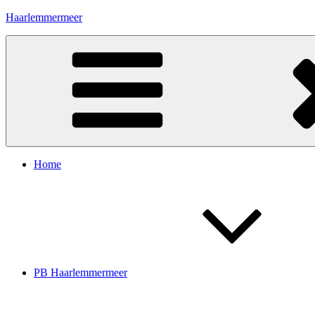
Ga
Haarlemmermeer
naar
de
inhoud
Home
PB Haarlemmermeer